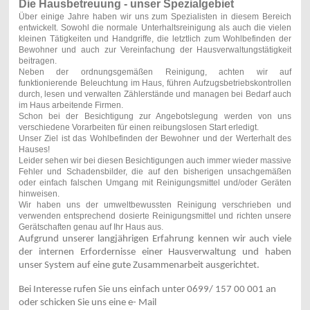
Die Hausbetreuung - unser Spezialgebiet
Über einige Jahre haben wir uns zum Spezialisten in diesem Bereich
entwickelt. Sowohl die normale Unterhaltsreinigung als auch die vielen
kleinen Tätigkeiten und Handgriffe, die letztlich zum Wohlbefinden der
Bewohner und auch zur Vereinfachung der Hausverwaltungstätigkeit
beitragen.
Neben der ordnungsgemäßen Reinigung, achten wir auf
funktionierende Beleuchtung im Haus, führen Aufzugsbetriebskontrollen
durch, lesen und verwalten Zählerstände und managen bei Bedarf auch
im Haus arbeitende Firmen.
Schon bei der Besichtigung zur Angebotslegung werden von uns
verschiedene Vorarbeiten für einen reibungslosen Start erledigt.
Unser Ziel ist das Wohlbefinden der Bewohner und der Werterhalt des
Hauses!
Leider sehen wir bei diesen Besichtigungen auch immer wieder massive
Fehler und Schadensbilder, die auf den bisherigen unsachgemäßen
oder einfach falschen Umgang mit Reinigungsmittel und/oder Geräten
hinweisen.
Wir haben uns der umweltbewussten Reinigung verschrieben und
verwenden entsprechend dosierte Reinigungsmittel und richten unsere
Gerätschaften genau auf Ihr Haus aus.
Aufgrund unserer langjährigen Erfahrung kennen wir auch viele
der internen Erfordernisse einer Hausverwaltung und haben
unser System auf eine gute Zusammenarbeit ausgerichtet.
Bei Interesse rufen Sie uns einfach unter 0699/ 157 00 001 an
oder
schicken Sie uns eine e- Mail