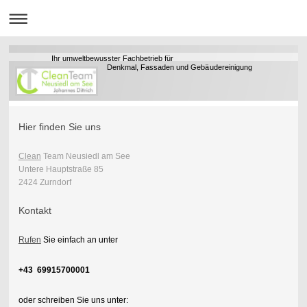
Ihr umweltbewusster Fachbetrieb für
Denkmal, Fassaden und Gebäudereinigung
Hier finden Sie uns
Clean
Team Neusiedl am See
Untere Hauptstraße 85
2424 Zurndorf
Kontakt
Rufen
Sie einfach an unter
+43 69915700001
oder schreiben Sie uns unter: