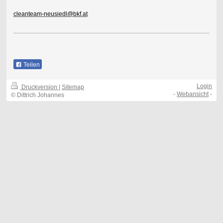
cleanteam-neusiedl@bkf.at
Teilen
Login
Druckversion
|
Sitemap
-
Webansicht
-
© Dittrich Johannes