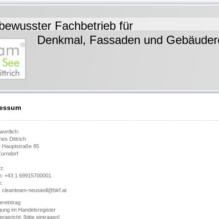
bewusster Fachbetrieb für
l, Fassaden und Gebäuderein
ressum
wortlich:
es Dittrich
 Hauptstraße 85
urndorf
t:
n: +43 1 69915700001
x:
: cleanteam-neusiedl@bkf.at
ereintrag
gung im Handelsregister
rgericht: [bitte eintragen]