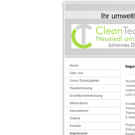
Ihr umwelt
Denkma
Home
Imp
Über uns
Unser Einsatzgebiet
Verant
Johann
Hausbetreuung
Untere
2424 Z
Grünflächenbetreuung
Winterdienst
Kontak
Telefo
Innovationen
Telefa
E-Mail
Galerie
Regist
Kontakt
Eintra
Impressum
Registe