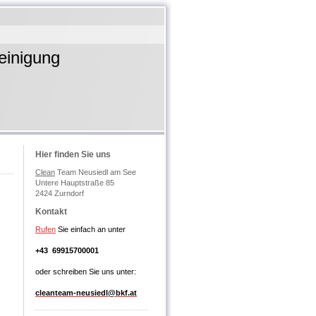
igung
Hier finden Sie uns
Clean
Team Neusiedl am See
Untere Hauptstraße 85
2424 Zurndorf
Kontakt
Rufen
Sie einfach an unter
+43 69915700001
oder schreiben Sie uns unter:
cleanteam-neusiedl@bkf.at