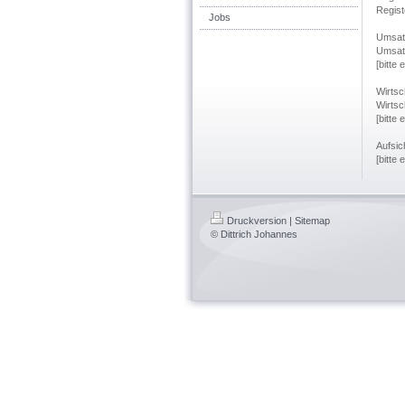
Regist
Jobs
Umsat
Umsatz
[bitte 
Wirtsc
Wirtsc
[bitte 
Aufsic
[bitte 
Druckversion
|
Sitemap
© Dittrich Johannes