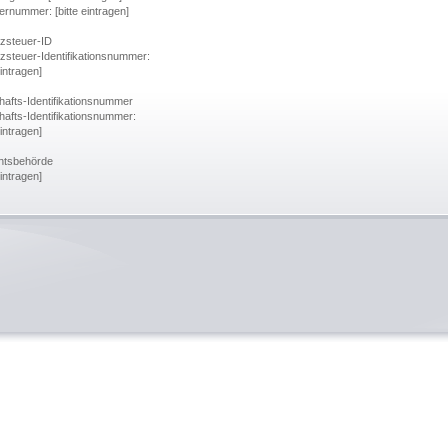
ernummer: [bitte eintragen]
zsteuer-ID
steuer-Identifikationsnummer:
eintragen]
hafts-Identifikationsnummer
hafts-Identifikationsnummer:
eintragen]
htsbehörde
eintragen]